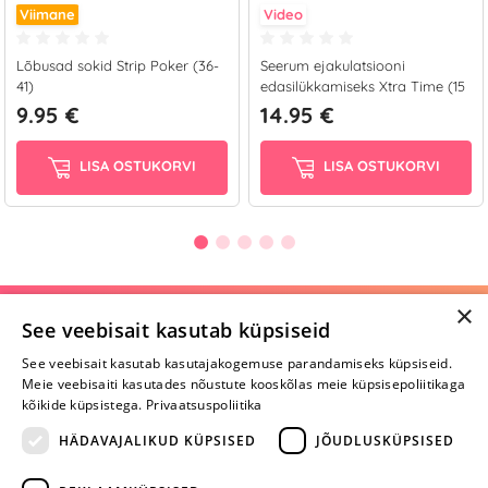
Viimane
Video
Lõbusad sokid Strip Poker (36-
Seerum ejakulatsiooni
41)
edasilükkamiseks Xtra Time (15
ml)
9.95 €
14.95 €
LISA OSTUKORVI
LISA OSTUKORVI
×
Selle toote saab tellida ka helistades:
See veebisait kasutab küpsiseid
+372 668 3282
See veebisait kasutab kasutajakogemuse parandamiseks küpsiseid.
Meie veebisaiti kasutades nõustute kooskõlas meie küpsisepoliitikaga
E-R
kõikide küpsistega.
Privaatsuspoliitika
HÄDAVAJALIKUD KÜPSISED
JÕUDLUSKÜPSISED
Arvustusi veel pole