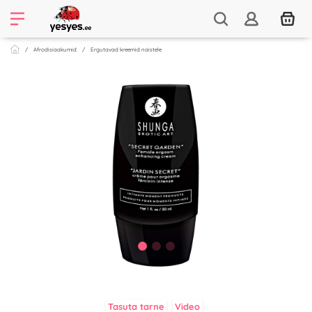
Afrodisiaakumid
Ergutavad kreemid naistele
Tasuta tarne
Video