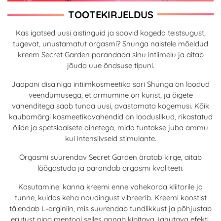
TOOTEKIRJELDUS
Kas igatsed uusi aistinguid ja soovid kogeda teistsugust,
tugevat, unustamatut orgasmi? Shunga naistele mõeldud
kreem Secret Garden parandada sinu intiimelu ja aitab
jõuda uue õndsuse tipuni.
Jaapani disainiga intiimkosmeetika sari Shunga on loodud
veendumusega, et armumine on kunst, ja õigete
vahenditega saab tunda uusi, avastamata kogemusi. Kõik
kaubamärgi kosmeetikavahendid on looduslikud, rikastatud
õlide ja spetsiaalsete ainetega, mida tuntakse juba ammu
kui intensiivseid stimulante.
Orgasmi suurendav Secret Garden äratab kirge, aitab
lõõgastuda ja parandab orgasmi kvaliteeti.
Kasutamine: kanna kreemi enne vahekorda kliitorile ja
tunne, kuidas keha naudingust vibreerib. Kreemi koostist
täiendab L-arginiin, mis suurendab tundlikkust ja põhjustab
erutust ning mentool selles annab kipitava, jahutava efekti.