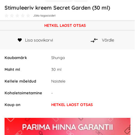
Stimuleeriv kreem Secret Garden (30 ml)
Jäta tagasisidet
HETKEL LAOST OTSAS
Lisa soovikorvi
Võrdle
Kaubamärk
Shunga
Maht ml
30 ml
Kellele mõeldud
Naistele
Kohaletoimetamine
-
Kaup on
HETKEL LAOST OTSAS