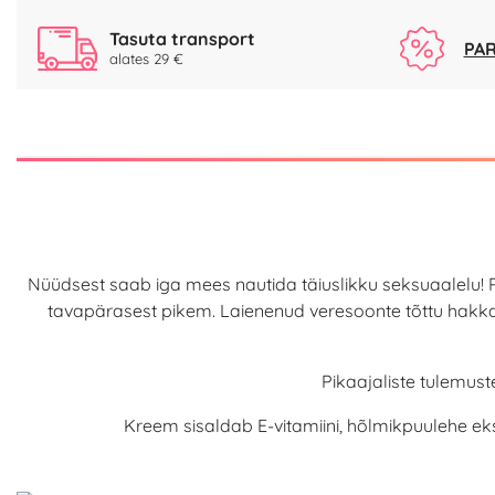
Tasuta transport
PAR
alates 29 €
Nüüdsest saab iga mees nautida täiuslikku seksuaalelu! 
tavapärasest pikem. Laienenud veresoonte tõttu hakkab
Pikaajaliste tulemus
Kreem sisaldab E-vitamiini, hõlmikpuulehe ek