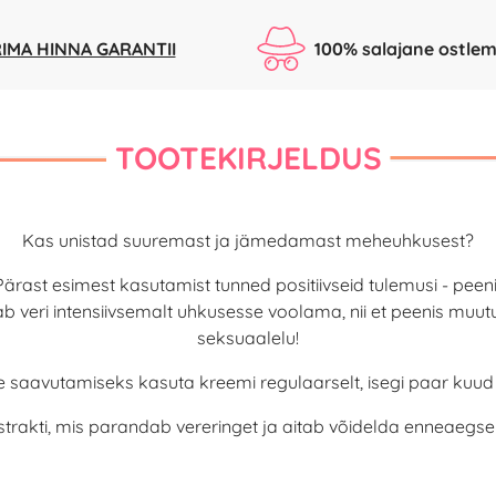
IMA HINNA GARANTII
100% salajane ostlem
TOOTEKIRJELDUS
Kas unistad suuremast ja jämedamast meheuhkusest?
Pärast esimest kasutamist tunned positiivseid tulemusi - pee
 veri intensiivsemalt uhkusesse voolama, nii et peenis muu
seksuaalelu!
te saavutamiseks kasuta kreemi regulaarselt, isegi paar kuud
strakti, mis parandab vereringet ja aitab võidelda enneaeg