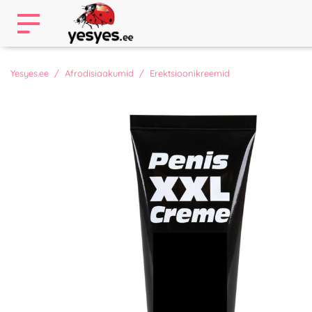
Yesyes.ee
Afrodisiaakumid
Erektsioonikreemid