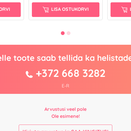
ORVI
LISA OSTUKORVI
lle toote saab tellida ka helistad
+372 668 3282
E-R
Arvustusi veel pole
Ole esimene!