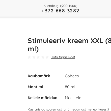
Klienditugi (9:00-18:00)
+372 668 3282
Stimuleeriv kreem XXL (
ml)
Jäta tagasisidet
Kaubamärk
Cobeco
Maht ml
80 ml
Kellele mõeldud
Meestele
Kas unistad suuremast ja jämedamast meheuhkusest?