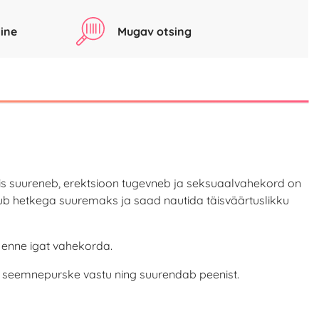
ine
Mugav otsing
nis suureneb, erektsioon tugevneb ja seksuaalvahekord on
tub hetkega suuremaks ja saad nautida täisväärtuslikku
 enne igat vahekorda.
se seemnepurske vastu ning suurendab peenist.