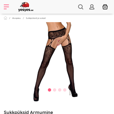
Aluspesu
Sukkpüksid ja sukad
Sukkpüksid Armumine