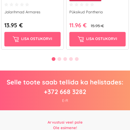
Jalarihmad Armares
Püksikud Pantheria
13.95 €
11.96 €
15.95 €
LISA OSTUKORVI
LISA OSTUKORVI
Selle toote saab tellida ka helistades:
+372 668 3282
E-R
Arvustusi veel pole
Ole esimene!