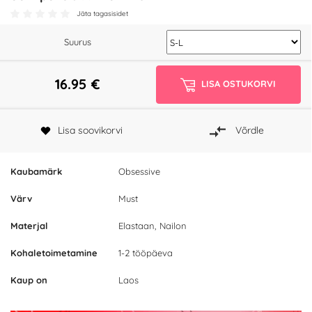
Jäta tagasisidet
Suurus
16.95
€
LISA OSTUKORVI
Lisa soovikorvi
Võrdle
Kaubamärk
Obsessive
Värv
Must
Materjal
Elastaan, Nailon
Kohaletoimetamine
1-2 tööpäeva
Kaup on
Laos