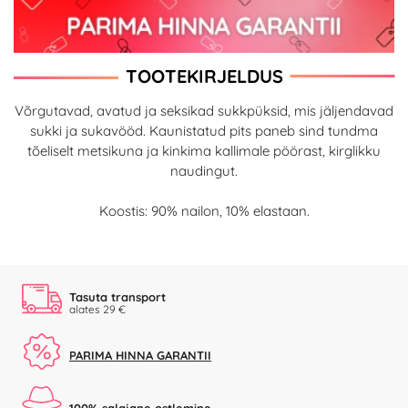
TOOTEKIRJELDUS
Võrgutavad, avatud ja seksikad sukkpüksid, mis jäljendavad
sukki ja sukavööd. Kaunistatud pits paneb sind tundma
tõeliselt metsikuna ja kinkima kallimale pöörast, kirglikku
naudingut.
Koostis: 90% nailon, 10% elastaan.
Tasuta transport
alates 29 €
PARIMA HINNA GARANTII