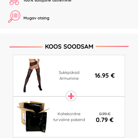
100% salajane ostlemine
Mugav otsing
KOOS SOODSAM
Sukkpüksid
16.95 €
Armumine
0.99 €
Kahekordne
0.79 €
turvaline pakend