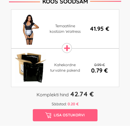
KOOS SOODSAM
Temaatiline
41.95 €
kostüüm Waitress
0.99 €
Kahekordne
0.79 €
turvaline pakend
42.74 €
Komplekti hind
Säästad:
0.20 €
LISA OSTUKORVI