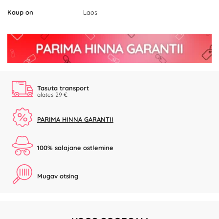
Kaup on
Laos
Tasuta transport
alates 29 €
PARIMA HINNA GARANTII
100% salajane ostlemine
Mugav otsing