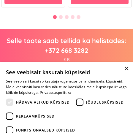
Selle toote saab tellida ka helistades:
+372 668 3282
E-R
×
See veebisait kasutab küpsiseid
See veebisait kasutab kasutajakogemuse parandamiseks küpsiseid.
Arvustusi veel pole
Meie veebisaiti kasutades nõustute kooskõlas meie küpsisepoliitikaga
Ole esimene!
kõikide küpsistega.
Privaatsuspoliitika
Kirjuta arvustus ja SAA KINGITUS!
HÄDAVAJALIKUD KÜPSISED
JÕUDLUSKÜPSISED
REKLAAMKÜPSISED
ARA JÄTA
MÄNGIMIST
FUNKTSIONAALSED KÜPSISED