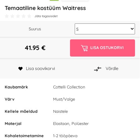
Temaatiline kostüüm Waitress
Jäta tagasisidet
Suurus
41.95
€
LISA OSTUKORVI
Lisa soovikorvi
Võrdle
Kaubamärk
Cottelli Collection
Värv
Must/Valge
Kellele mõeldud
Naistele
Materjal
Elastaan, Polüester
Kohaletoimetamine
1-2 tööpäeva