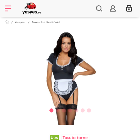
Aluspesu
Temaatilised kostüümid
Uus
Tasuta tarne