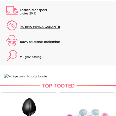
Tasuta transport
alates 29 €
PARIMA HINNA GARANTII
100% salajane ostlemine
Mugav otsing
TOP TOOTED