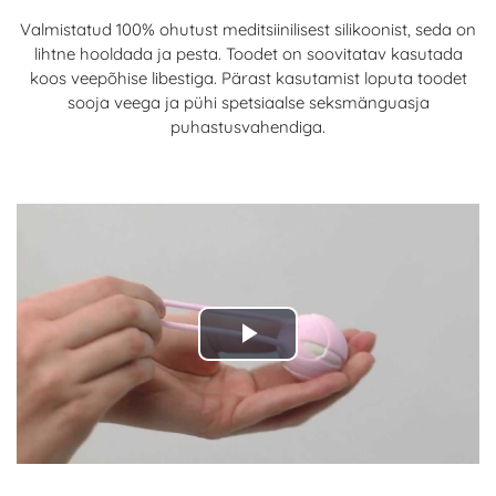
Valmistatud 100% ohutust meditsiinilisest silikoonist, seda on
lihtne hooldada ja pesta. Toodet on soovitatav kasutada
koos veepõhise libestiga. Pärast kasutamist loputa toodet
sooja veega ja pühi spetsiaalse seksmänguasja
puhastusvahendiga.
Play
Video