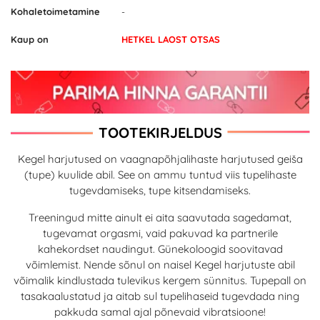
Kohaletoimetamine
-
Kaup on
HETKEL LAOST OTSAS
TOOTEKIRJELDUS
Kegel harjutused on vaagnapõhjalihaste harjutused geiša
(tupe) kuulide abil. See on ammu tuntud viis tupelihaste
tugevdamiseks, tupe kitsendamiseks.
Treeningud mitte ainult ei aita saavutada sagedamat,
tugevamat orgasmi, vaid pakuvad ka partnerile
kahekordset naudingut. Günekoloogid soovitavad
võimlemist. Nende sõnul on naisel Kegel harjutuste abil
võimalik kindlustada tulevikus kergem sünnitus. Tupepall on
tasakaalustatud ja aitab sul tupelihaseid tugevdada ning
pakkuda samal ajal põnevaid vibratsioone!