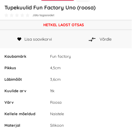
Tupekuulid Fun Factory Uno (roosa)
Jäta tagasisidet
HETKEL LAOST OTSAS
Lisa soovikorvi
Võrdle
Kaubamärk
Fun factory
Pikkus
4,5cm
Läbimõõt
3,6cm
Kuulide arv
1tk
Värv
Roosa
Kellele mõeldud
Naistele
Materjal
Silikoon