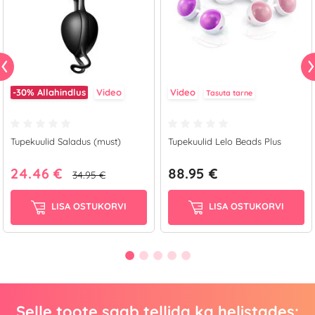
-30%
Allahindlus
Video
Video
Tasuta tarne
Tupekuulid Saladus (must)
Tupekuulid Lelo Beads Plus
24.46 €
88.95 €
34.95 €
LISA OSTUKORVI
LISA OSTUKORVI
Selle toote saab tellida ka helistades: