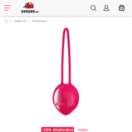
Tupekuulid
Mittevibreeriv
-50%
Allahindlus
Video