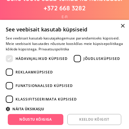
+372 668 3282
E-R
×
See veebisait kasutab küpsiseid
See veebisait kasutab kasutajakogemuse parandamiseks küpsiseid.
Arvustusi veel pole
Meie veebisaiti kasutades nõustute kooskõlas meie küpsisepoliitikaga
Ole esimene!
kõikide küpsistega.
Privaatsuspoliitika
Kirjuta arvustus ja SAA KINGITUS!
HÄDAVAJALIKUD KÜPSISED
JÕUDLUSKÜPSISED
REKLAAMKÜPSISED
ARA JÄTA
MÄNGIMIST
FUNKTSIONAALSED KÜPSISED
+372 668 3282
KLASSIFITSEERIMATA KÜPSISED
info@yesyes.ee
NÄITA ÜKSIKASJU
facebook.com/yesyes.ee
NÕUSTU KÕIGIGA
KEELDU KÕIGIST
Instagram/yesyes.ee