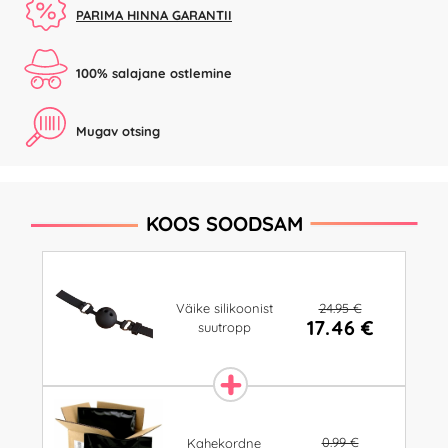
PARIMA HINNA GARANTII
100% salajane ostlemine
Mugav otsing
KOOS SOODSAM
24.95 €
Väike silikoonist
17.46 €
suutropp
0.99 €
Kahekordne