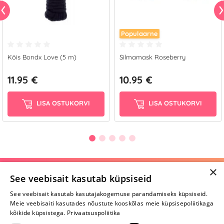
Populaarne
Köis Bondx Love (5 m)
Silmamask Roseberry
11.95 €
10.95 €
LISA OSTUKORVI
LISA OSTUKORVI
×
Selle toote saab tellida ka helistades:
See veebisait kasutab küpsiseid
+372 668 3282
See veebisait kasutab kasutajakogemuse parandamiseks küpsiseid.
Meie veebisaiti kasutades nõustute kooskõlas meie küpsisepoliitikaga
E-R
kõikide küpsistega.
Privaatsuspoliitika