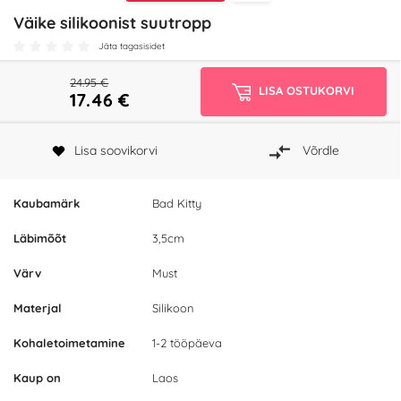
Väike silikoonist suutropp
Jäta tagasisidet
24.95 €
LISA OSTUKORVI
17.46
€
Lisa soovikorvi
Võrdle
Kaubamärk
Bad Kitty
Läbimõõt
3,5cm
Värv
Must
Materjal
Silikoon
Kohaletoimetamine
1-2 tööpäeva
Kaup on
Laos