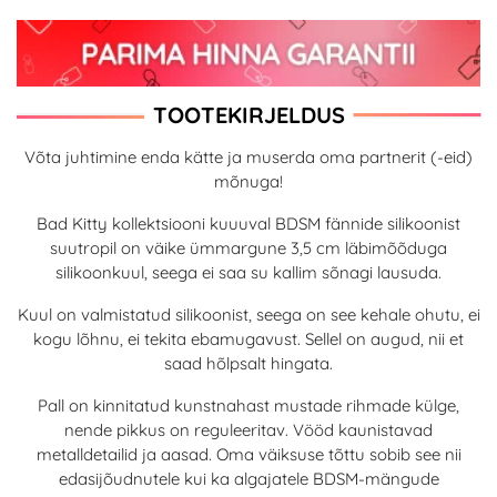
TOOTEKIRJELDUS
Võta juhtimine enda kätte ja muserda oma partnerit (-eid)
mõnuga!
Bad Kitty kollektsiooni kuuuval BDSM fännide silikoonist
suutropil on väike ümmargune 3,5 cm läbimõõduga
silikoonkuul, seega ei saa su kallim sõnagi lausuda.
Kuul on valmistatud silikoonist, seega on see kehale ohutu, ei
kogu lõhnu, ei tekita ebamugavust. Sellel on augud, nii et
saad hõlpsalt hingata.
Pall on kinnitatud kunstnahast mustade rihmade külge,
nende pikkus on reguleeritav. Vööd kaunistavad
metalldetailid ja aasad. Oma väiksuse tõttu sobib see nii
edasijõudnutele kui ka algajatele BDSM-mängude