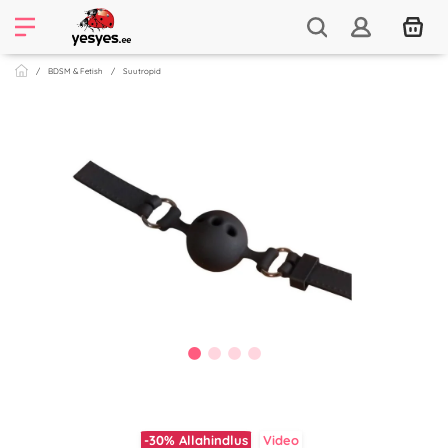
BDSM & Fetish
Suutropid
-30%
Allahindlus
Video