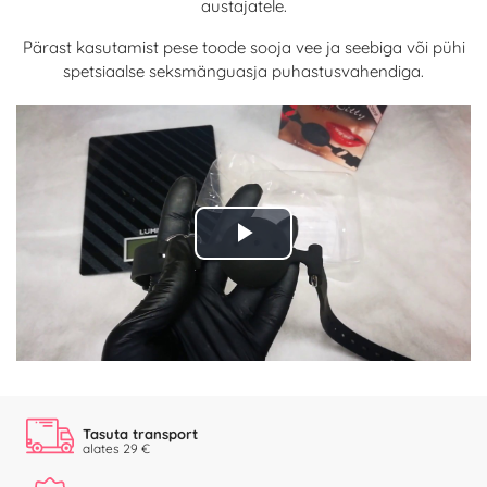
austajatele.
Pärast kasutamist pese toode sooja vee ja seebiga või pühi
spetsiaalse seksmänguasja puhastusvahendiga.
Play
Video
Tasuta transport
alates 29 €