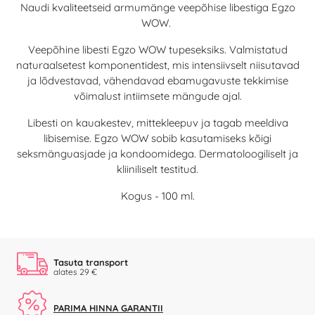
Naudi kvaliteetseid armumänge veepõhise libestiga Egzo
WOW.
Veepõhine libesti Egzo WOW tupeseksiks. Valmistatud
naturaalsetest komponentidest, mis intensiivselt niisutavad
ja lõdvestavad, vähendavad ebamugavuste tekkimise
võimalust intiimsete mängude ajal.
Libesti on kauakestev, mittekleepuv ja tagab meeldiva
libisemise. Egzo WOW sobib kasutamiseks kõigi
seksmänguasjade ja kondoomidega. Dermatoloogiliselt ja
kliiniliselt testitud.
Kogus - 100 ml.
Tasuta transport
alates 29 €
PARIMA HINNA GARANTII