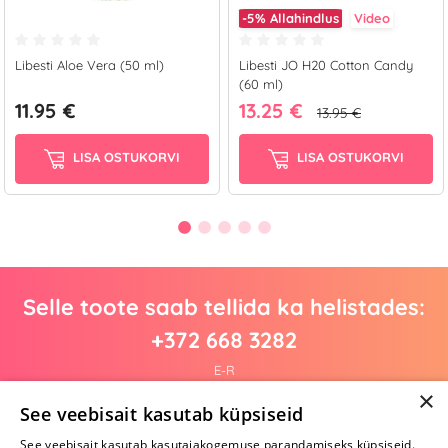
-5%
Allahindlus
Video
Libesti Aloe Vera (50 ml)
Libesti JO H20 Cotton Candy
(60 ml)
11.95 €
13.25 €
13.95 €
LISA OSTUKORVI
LISA OSTUKORVI
Selle toote saab tellida ka helistades:
+372 668 3282
E-R
×
See veebisait kasutab küpsiseid
See veebisait kasutab kasutajakogemuse parandamiseks küpsiseid.
Arvustusi veel pole