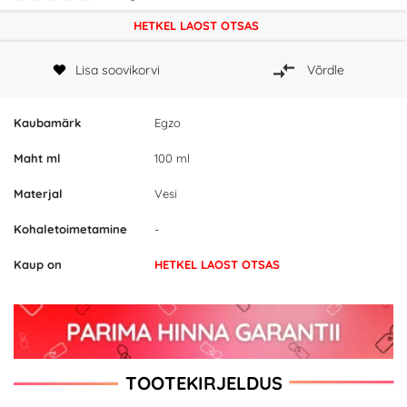
HETKEL LAOST OTSAS
Lisa soovikorvi
Võrdle
Kaubamärk
Egzo
Maht ml
100 ml
Materjal
Vesi
Kohaletoimetamine
-
Kaup on
HETKEL LAOST OTSAS
TOOTEKIRJELDUS