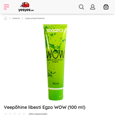
Libestid
Vaginaalsed libestid
Veepõhine libesti Egzo WOW (100 ml)
Jäta tagasisidet