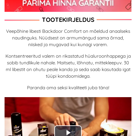
TOOTEKIRJELDUS
Veepõhine libesti Backdoor Comfort on mõeldud anaalseks
naudinguks. Nüüdsest on armumängud sama õrnad,
niisked ja mugavad kui kunagi varem.
Kontsentreeritud valem on rikastatud hüaluroonhappega ja
sobib tundlikule nahale. Maitsetu, lõhnatu, mittekleepuv. 30
ml libestit on ohutu peale kanda ja seda saab kasutada igat
tüüpi kondoomidega.
Paranda oma seksi kvaliteeti juba täna!