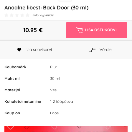
Anaalne libesti Back Door (30 ml)
Jäta tagasisidet
10.95
€
LISA OSTUKORVI
Lisa soovikorvi
Võrdle
Kaubamärk
Pjur
Maht ml
30 ml
Materjal
Vesi
Kohaletoimetamine
1-2 tööpäeva
Kaup on
Laos