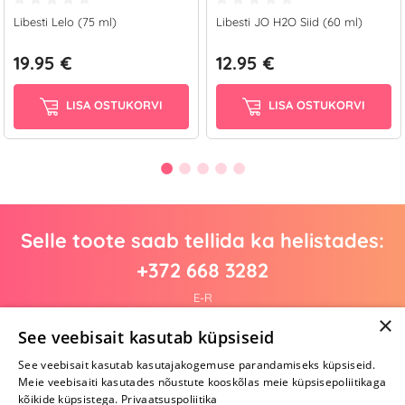
Libesti Lelo (75 ml)
Libesti JO H2O Siid (60 ml)
19.95 €
12.95 €
LISA OSTUKORVI
LISA OSTUKORVI
Selle toote saab tellida ka helistades:
+372 668 3282
E-R
×
See veebisait kasutab küpsiseid
See veebisait kasutab kasutajakogemuse parandamiseks küpsiseid.
Arvustusi veel pole
Meie veebisaiti kasutades nõustute kooskõlas meie küpsisepoliitikaga
Ole esimene!
kõikide küpsistega.
Privaatsuspoliitika