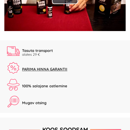
Play
Video
Tasuta transport
alates 29 €
PARIMA HINNA GARANTII
100% salajane ostlemine
Mugav otsing
KOOS SOODSAM