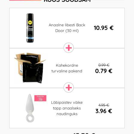
Anaalne libesti Back
10.95 €
Door (30 ml)
0.99 €
Kahekordne
0.79 €
turvaline pakend
Läbipaistev väike
4.95 €
tapp anaalseks
3.96 €
naudinguks