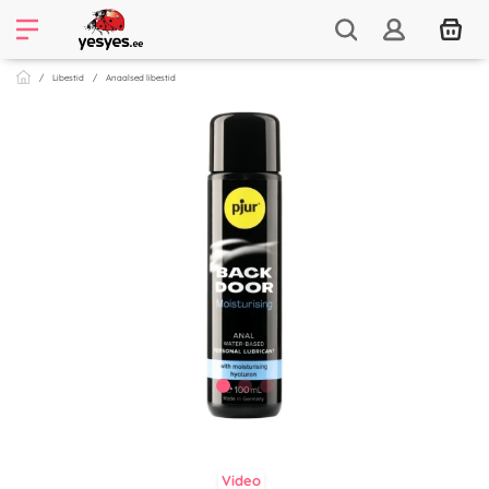
Libestid
Anaalsed libestid
Video