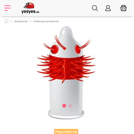
Kondoomid
Ühekaupa kondoomid
Populaarne