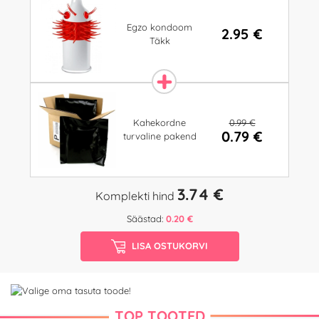
Egzo kondoom
2.95 €
Täkk
0.99 €
Kahekordne
0.79 €
turvaline pakend
3.74 €
Komplekti hind
Säästad:
0.20 €
LISA OSTUKORVI
TOP TOOTED