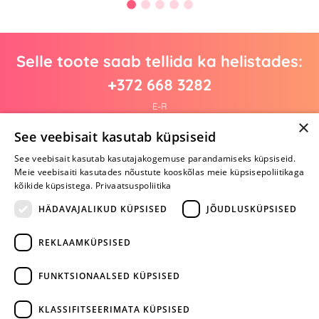
Selle toote saab tellida ka helistades:
+372 668 3282
E-R
×
See veebisait kasutab küpsiseid
See veebisait kasutab kasutajakogemuse parandamiseks küpsiseid.
Arvustusi veel pole
Meie veebisaiti kasutades nõustute kooskõlas meie küpsisepoliitikaga
Ole esimene!
kõikide küpsistega.
Privaatsuspoliitika
Kirjuta arvustus ja SAA KINGITUS!
HÄDAVAJALIKUD KÜPSISED
JÕUDLUSKÜPSISED
REKLAAMKÜPSISED
ARA JÄTA
MÄNGIMIST
FUNKTSIONAALSED KÜPSISED
+372 668 3282
KLASSIFITSEERIMATA KÜPSISED