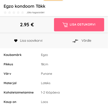
Egzo kondoom Täkk
Jäta tagasisidet
2.95
€
LISA OSTUKORVI
Lisa soovikorvi
Võrdle
Kaubamärk
Egzo
Pikkus
18cm
Värv
Punane
Materjal
Lateks
Kohaletoimetamine
1-2 tööpäeva
Kaup on
Laos