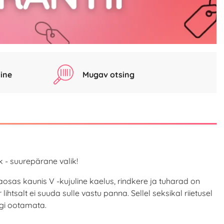
ine
Mugav otsing
 - suurepärane valik!
osas kaunis V -kujuline kaelus, rindkere ja tuharad on
htsalt ei suuda sulle vastu panna. Sellel seksikal riietusel
gi ootamata.