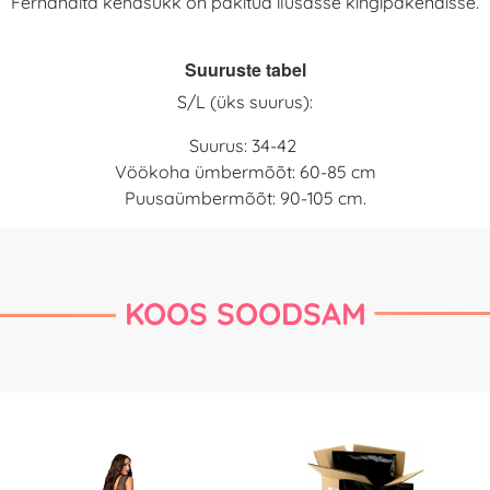
Fernandita kehasukk on pakitud ilusasse kingipakendisse.
Suuruste tabel
S/L (üks suurus):
Suurus: 34-42
Vöökoha ümbermõõt: 60-85 cm
Puusaümbermõõt: 90-105 cm.
KOOS SOODSAM