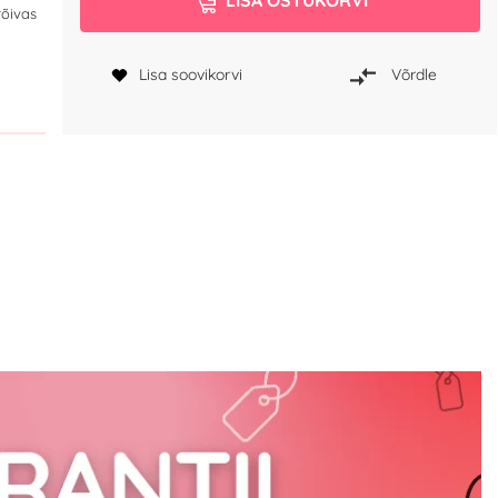
rõivas
Lisa soovikorvi
Võrdle