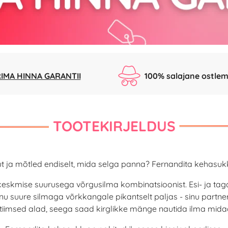
IMA HINNA GARANTII
100% salajane ostlem
TOOTEKIRJELDUS
tut ja mõtled endiselt, mida selga panna? Fernandita kehasukk
keskmise suurusega võrgusilma kombinatsioonist. Esi- ja taga
u suure silmaga võrkkangale pikantselt paljas - sinu partner li
ntiimsed alad, seega saad kirglikke mänge nautida ilma mida