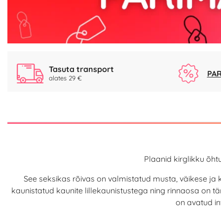
Tasuta transport
PAR
alates 29 €
Plaanid kirglikku õh
See seksikas rõivas on valmistatud musta, väikese ja 
kaunistatud kaunite lillekaunistustega ning rinnaosa on tän
on avatud i