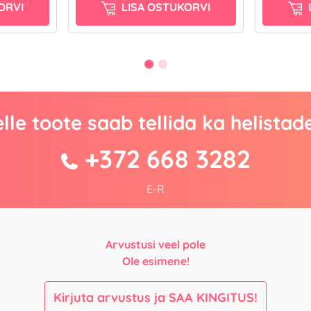
ORVI
LISA OSTUKORVI
lle toote saab tellida ka helistad
+372 668 3282
E-R
Arvustusi veel pole
Ole esimene!
Kirjuta arvustus ja SAA KINGITUS!