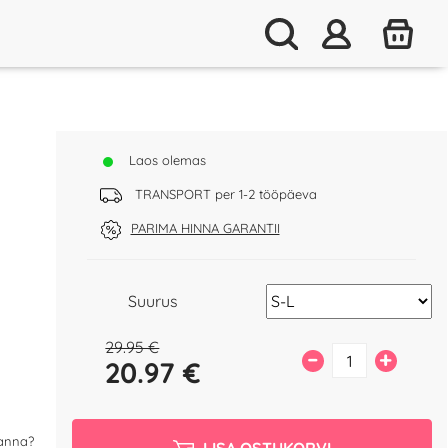
Laos olemas
TRANSPORT per 1-2 tööpäeva
PARIMA HINNA GARANTII
Suurus
29.95 €
–
+
20.97
€
panna?
LISA OSTUKORVI