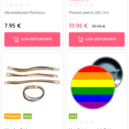
Nibukleebised Rainbow
Plüüsist peenis (60 cm)
7.95 €
33.96 €
39.95 €
LISA OSTUKORVI
LISA OSTUKORVI
Viimane
Uus
Uus