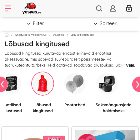
Filter
Sorteeri
Kingitused ja meelelahutus
Suveniirid
Lõbusad kingitused
Lõbusad kingitused
Lõbusad kingitused kujutavad endast erinevaid erootilisi
aksessuaare, mis sobivad suurepäraselt poissmeeste- või
tüdrukuteõhtu tarbeks. Teid ootavad söödavad aluspüksid, ulakad
VEEL
pehmed mänguasjad, mängukaardid seksikate naistega ja muud
originaalset - leia vaid see õige, mis kõige paremini vajalikku
eesmärki täidab.
Erootilised
Lõbusad
Peotarbed
Seksmänguasjade
maiustused
kingitused
hoidmiseks