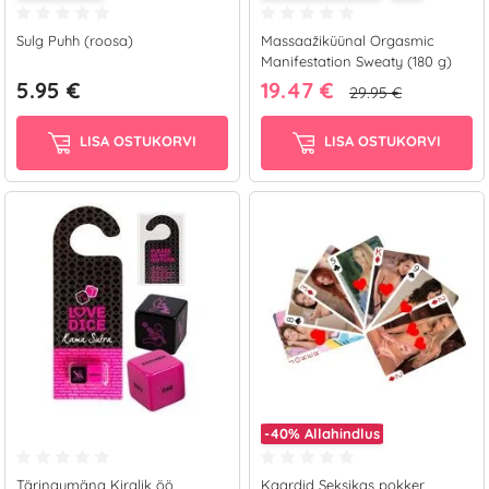
Sulg Puhh (roosa)
Massaažiküünal Orgasmic
Manifestation Sweaty (180 g)
5.95 €
19.47 €
29.95 €
LISA OSTUKORVI
LISA OSTUKORVI
-40%
Allahindlus
Täringumäng Kirglik öö
Kaardid Seksikas pokker