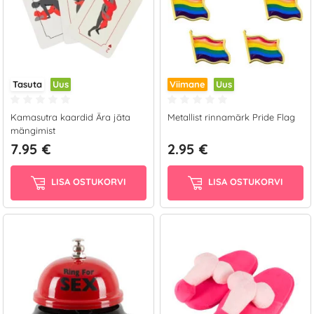
Tasuta
Uus
Viimane
Uus
Kamasutra kaardid Ära jäta
Metallist rinnamärk Pride Flag
mängimist
7.95 €
2.95 €
LISA OSTUKORVI
LISA OSTUKORVI