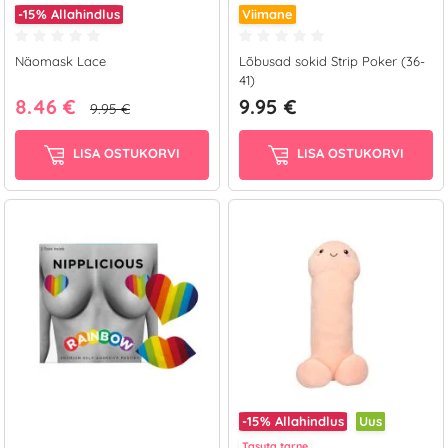
-15%
Allahindlus
Viimane
Näomask Lace
Lõbusad sokid Strip Poker (36-
41)
8.46 €
9.95 €
9.95 €
LISA OSTUKORVI
LISA OSTUKORVI
-15%
Allahindlus
Uus
Tasuta tarne