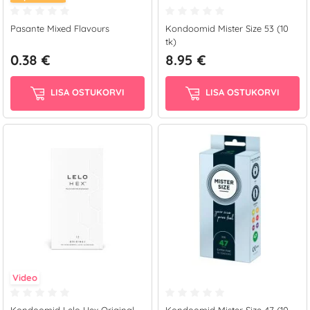
Pasante Mixed Flavours
Kondoomid Mister Size 53 (10
tk)
0.38 €
8.95 €
LISA OSTUKORVI
LISA OSTUKORVI
Video