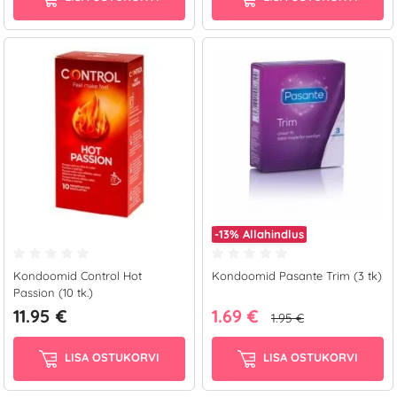
-13%
Allahindlus
Kondoomid Control Hot
Kondoomid Pasante Trim (3 tk)
Passion (10 tk.)
11.95 €
1.69 €
1.95 €
LISA OSTUKORVI
LISA OSTUKORVI