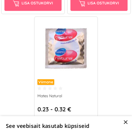
LISA OSTUKORVI
LISA OSTUKORVI
Viimane
Mates Natural
0.23 - 0.32 €
×
LISA OSTUKORVI
See veebisait kasutab küpsiseid