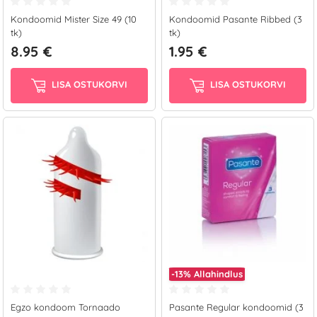
Kondoomid Mister Size 49 (10
Kondoomid Pasante Ribbed (3
tk)
tk)
8.95 €
1.95 €
LISA OSTUKORVI
LISA OSTUKORVI
-13%
Allahindlus
Egzo kondoom Tornaado
Pasante Regular kondoomid (3