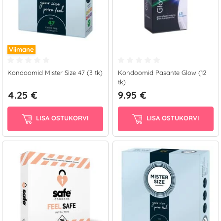
Viimane
Kondoomid Mister Size 47 (3 tk)
Kondoomid Pasante Glow (12
tk)
4.25 €
9.95 €
LISA OSTUKORVI
LISA OSTUKORVI