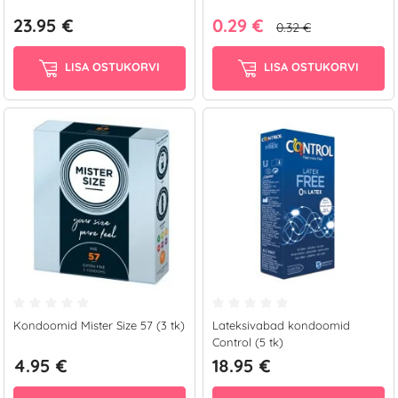
23.95 €
0.29 €
0.32 €
LISA OSTUKORVI
LISA OSTUKORVI
Kondoomid Mister Size 57 (3 tk)
Lateksivabad kondoomid
Control (5 tk)
4.95 €
18.95 €