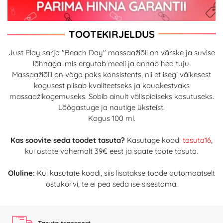
TOOTEKIRJELDUS
Just Play sarja "Beach Day" massaažiõli on värske ja suvise
lõhnaga, mis ergutab meeli ja annab hea tuju.
Massaažiõlil on väga paks konsistents, nii et isegi väikesest
kogusest piisab kvaliteetseks ja kauakestvaks
massaažikogemuseks. Sobib ainult välispidiseks kasutuseks.
Lõõgastuge ja nautige üksteist!
Kogus 100 ml.
Kas soovite seda toodet tasuta?
Kasutage koodi
tasuta16
,
kui ostate vähemalt 39€ eest ja saate toote tasuta.
Oluline:
Kui kasutate koodi, siis lisatakse toode automaatselt
ostukorvi, te ei pea seda ise sisestama.