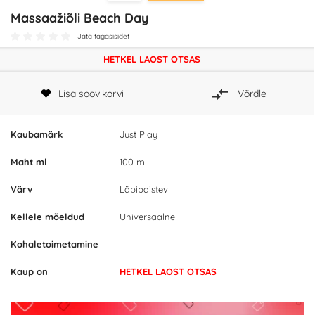
Massaažiõli Beach Day
Jäta tagasisidet
HETKEL LAOST OTSAS
Lisa soovikorvi
Võrdle
Kaubamärk
Just Play
Maht ml
100 ml
Värv
Läbipaistev
Kellele mõeldud
Universaalne
Kohaletoimetamine
-
Kaup on
HETKEL LAOST OTSAS