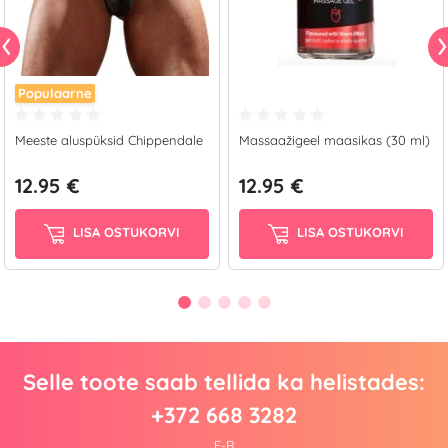
Populaarne
Meeste aluspüksid Chippendale
Massaažigeel maasikas (30 ml)
12.95 €
12.95 €
LISA OSTUKORVI
LISA OSTUKORVI
Selle toote saab tellida ka helistades:
+372 668 3282
E-R