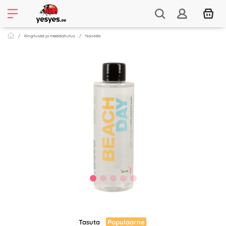
Kingitused ja meelelahutus
Naistele
Tasuta
Populaarne