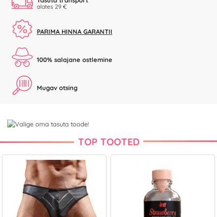
Tasuta transport
alates 29 €
PARIMA HINNA GARANTII
100% salajane ostlemine
Mugav otsing
TOP TOOTED