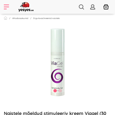
Afrodisiaakumid
Ergutavad kreemid naistele
Naistele mõeldud stimuleeriv kreem Viagel (30