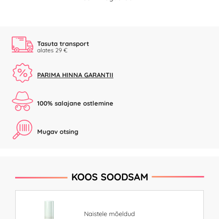
Tasuta transport
alates 29 €
PARIMA HINNA GARANTII
100% salajane ostlemine
Mugav otsing
KOOS SOODSAM
Naistele mõeldud