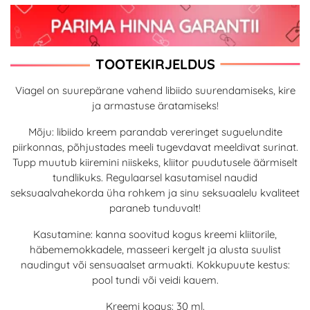
TOOTEKIRJELDUS
Viagel on suurepärane vahend libiido suurendamiseks, kire
ja armastuse äratamiseks!
Mõju: libiido kreem parandab vereringet suguelundite
piirkonnas, põhjustades meeli tugevdavat meeldivat surinat.
Tupp muutub kiiremini niiskeks, kliitor puudutusele äärmiselt
tundlikuks. Regulaarsel kasutamisel naudid
seksuaalvahekorda üha rohkem ja sinu seksuaalelu kvaliteet
paraneb tunduvalt!
Kasutamine: kanna soovitud kogus kreemi kliitorile,
häbememokkadele, masseeri kergelt ja alusta suulist
naudingut või sensuaalset armuakti. Kokkupuute kestus:
pool tundi või veidi kauem.
Kreemi kogus: 30 ml.