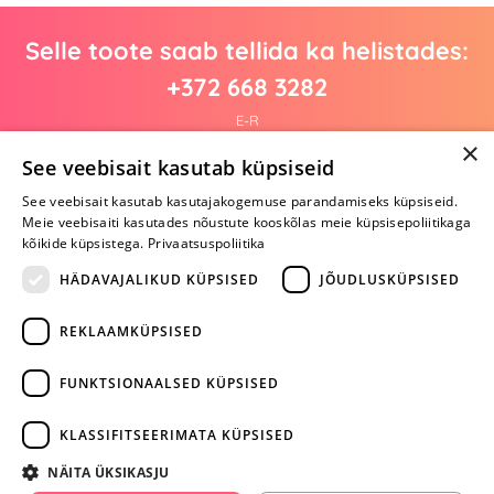
Selle toote saab tellida ka helistades:
+372 668 3282
E-R
×
See veebisait kasutab küpsiseid
See veebisait kasutab kasutajakogemuse parandamiseks küpsiseid.
Arvustusi veel pole
Meie veebisaiti kasutades nõustute kooskõlas meie küpsisepoliitikaga
Ole esimene!
kõikide küpsistega.
Privaatsuspoliitika
Kirjuta arvustus ja SAA KINGITUS!
HÄDAVAJALIKUD KÜPSISED
JÕUDLUSKÜPSISED
REKLAAMKÜPSISED
ARA JÄTA
MÄNGIMIST
FUNKTSIONAALSED KÜPSISED
+372 668 3282
KLASSIFITSEERIMATA KÜPSISED
info@yesyes.ee
NÄITA ÜKSIKASJU