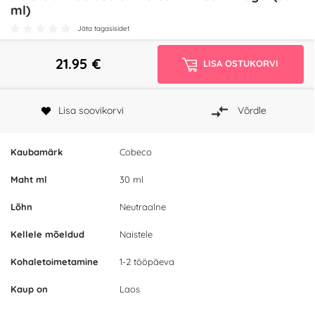
ml)
Jäta tagasisidet
21.95
€
LISA OSTUKORVI
Lisa soovikorvi
Võrdle
Kaubamärk
Cobeco
Maht ml
30 ml
Lõhn
Neutraalne
Kellele mõeldud
Naistele
Kohaletoimetamine
1-2 tööpäeva
Kaup on
Laos