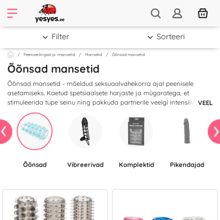
Filter
Sorteeri
Peeniserõngad ja -mansetid
Mansetid
Õõnsad mansetid
Õõnsad mansetid
Õõnsad mansetid - mõeldud seksuaalvahekorra ajal peenisele
asetamiseks. Kaetud spetsiaalsete harjaste ja mügaratega, et
stimuleerida tupe seinu ning pakkuda partnerile veelgi intensiivsemat
VEEL
naudingut. Mansetid pinguldavad peenist veidi, selle tagajärjel on
erektsioon tugevam ja akt kestab kauem kui tavaliselt. Elastne, seega
kohandub peenise suurusega.
Õõnsad
Vibreerivad
Komplektid
Pikendajad