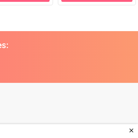
es:
×