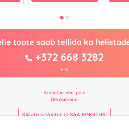
lle toote saab tellida ka helistad
+372 668 3282
E-R
Arvustusi veel pole
Ole esimene!
Kirjuta arvustus ja SAA KINGITUS!