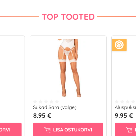
TOP TOOTED
Sukad Sara (valge)
Aluspüksi
8.95 €
9.95 €
ORVI
LISA OSTUKORVI