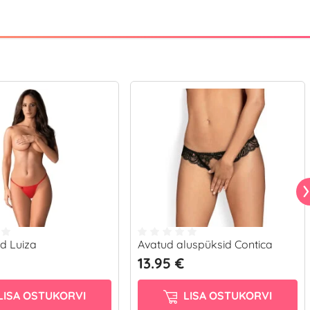
d Luiza
Avatud aluspüksid Contica
13.95 €
LISA OSTUKORVI
LISA OSTUKORVI