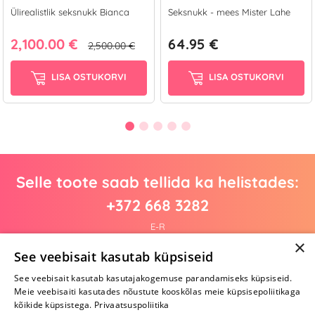
Ülirealistlik seksnukk Bianca
Seksnukk - mees Mister Lahe
2,100.00 €
64.95 €
2,500.00 €
LISA OSTUKORVI
LISA OSTUKORVI
Selle toote saab tellida ka helistades:
+372 668 3282
E-R
×
See veebisait kasutab küpsiseid
See veebisait kasutab kasutajakogemuse parandamiseks küpsiseid.
Arvustusi veel pole
Meie veebisaiti kasutades nõustute kooskõlas meie küpsisepoliitikaga
Ole esimene!
kõikide küpsistega.
Privaatsuspoliitika