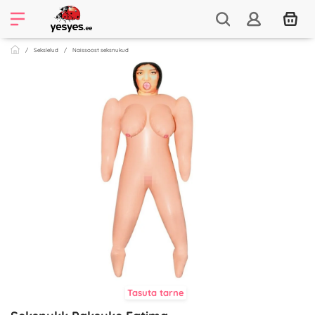
Sekslelud
Naissoost seksnukud
Tasuta tarne