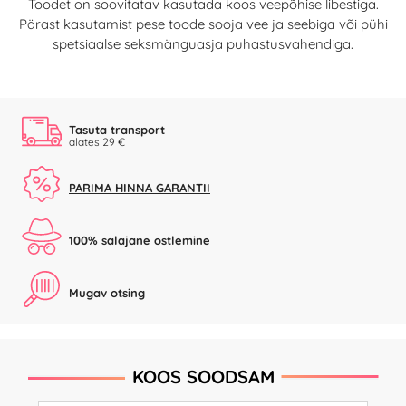
Toodet on soovitatav kasutada koos veepõhise libestiga.
Pärast kasutamist pese toode sooja vee ja seebiga või pühi
spetsiaalse seksmänguasja puhastusvahendiga.
Tasuta transport
alates 29 €
PARIMA HINNA GARANTII
100% salajane ostlemine
Mugav otsing
KOOS SOODSAM