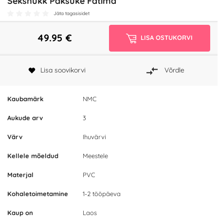
Seksnukk Paksuke Fatima
Jäta tagasisidet
49.95
€
LISA OSTUKORVI
Lisa soovikorvi
Võrdle
Kaubamärk
NMC
Aukude arv
3
Värv
Ihuvärvi
Kellele mõeldud
Meestele
Materjal
PVC
Kohaletoimetamine
1-2 tööpäeva
Kaup on
Laos