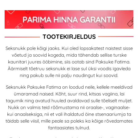
TOOTEKIRJELDUS
Seksnukk pole kõigi jaoks. Kui oled lopsakatest naistest sisse
võetud ja soovid kogeda, mida tähendab sellise turske
kaunitari juures ööbimine, siis ootab sind Paksuke Fatima.
Äärmiselt tõetruu seksnukk ei lase sul üksi voodis igavleda
ning pakub sulle nii palju naudingut kui soovid.
Seksnukk Paksuke Fatima on loodud neile, kellele meeldivad
ümaramad naised. Kõht, suur rind, kitsas vagiina, lai
tagumik ning avatud huuled avaldavad sulle tõeliselt muljet.
Nukk on valmis teid rõõmustama nii oraalse-, vaginaalse-
kui anaalseksiga, nii et vali ihaldatud öine stsenaariumja ta
täidab selle viisil, mille peale sa poleks ka kõige rõvedamates
fantaasiates tulnud.