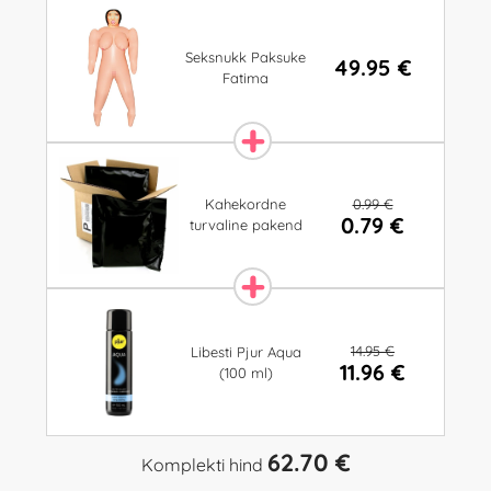
Seksnukk Paksuke
49.95 €
Fatima
0.99 €
Kahekordne
0.79 €
turvaline pakend
14.95 €
Libesti Pjur Aqua
11.96 €
(100 ml)
62.70 €
Komplekti hind