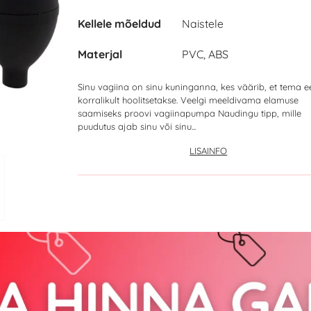
Kellele mõeldud
Naistele
Materjal
PVC, ABS
Sinu vagiina on sinu kuninganna, kes väärib, et tema e
korralikult hoolitsetakse. Veelgi meeldivama elamuse
saamiseks proovi vagiinapumpa Naudingu tipp, mille
puudutus ajab sinu või sinu...
LISAINFO