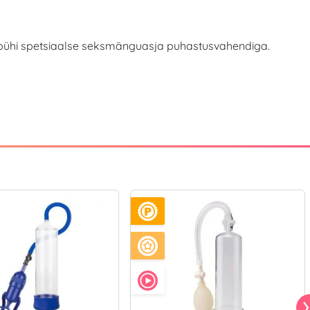
i pühi spetsiaalse seksmänguasja puhastusvahendiga.