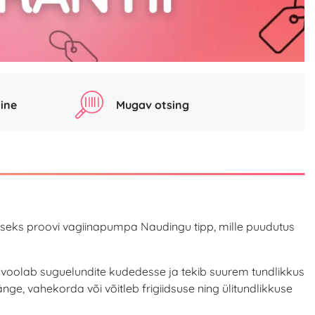
ine
Mugav otsing
miseks proovi vagiinapumpa Naudingu tipp, mille puudutus
voolab suguelundite kudedesse ja tekib suurem tundlikkus
e, vahekorda või võitleb frigiidsuse ning ülitundlikkuse