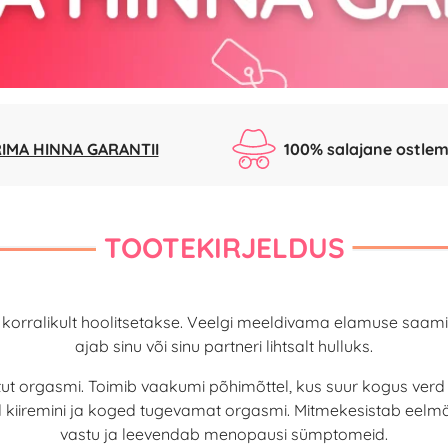
IMA HINNA GARANTII
100% salajane ostlem
TOOTEKIRJELDUS
st korralikult hoolitsetakse. Veelgi meeldivama elamuse saa
ajab sinu või sinu partneri lihtsalt hulluks.
orgasmi. Toimib vaakumi põhimõttel, kus suur kogus verd 
d kiiremini ja koged tugevamat orgasmi. Mitmekesistab eelmäng
vastu ja leevendab menopausi sümptomeid.