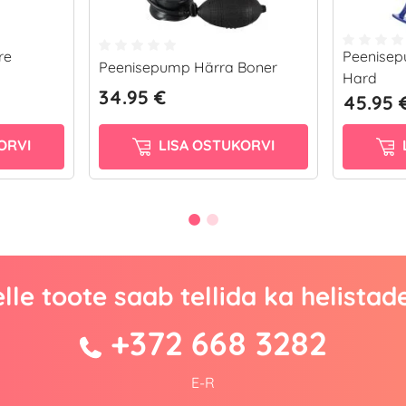
re
Peenisep
Peenisepump Härra Boner
Hard
34.95 €
45.95 
ORVI
LISA OSTUKORVI
lle toote saab tellida ka helistad
+372 668 3282
E-R