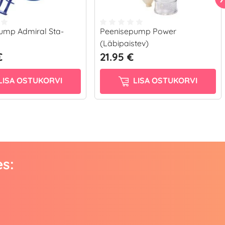
ump Admiral Sta-
Peenisepump Power
(Läbipaistev)
€
21.95 €
LISA OSTUKORVI
LISA OSTUKORVI
es: