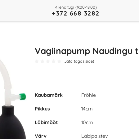
Klienditugi (9:00-18:00)
+372 668 3282
Vagiinapump Naudingu t
Jäta tagasisidet
Kaubamärk
Fröhle
Pikkus
14cm
Läbimõõt
10cm
Värv
Läbipaistev