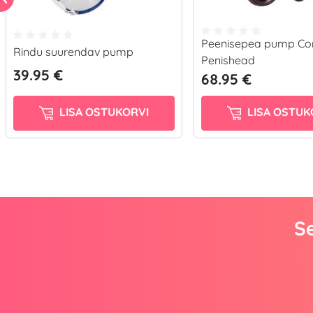
Peenisepea pump Co
Rindu suurendav pump
Penishead
39.95 €
68.95 €
LISA OSTUKORVI
LISA OSTUK
Se