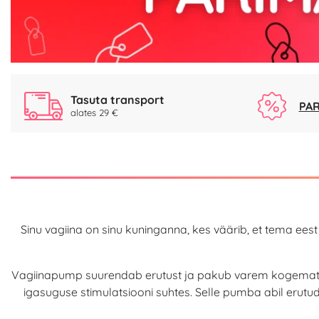
Tasuta transport
PAR
alates 29 €
Sinu vagiina on sinu kuninganna, kes väärib, et tema ee
Vagiinapump suurendab erutust ja pakub varem kogematut 
igasuguse stimulatsiooni suhtes. Selle pumba abil erutu