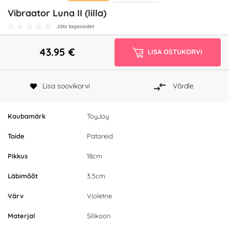
Vibraator Luna II (lilla)
Jäta tagasisidet
43.95
€
LISA OSTUKORVI
Lisa soovikorvi
Võrdle
Kaubamärk
ToyJoy
Toide
Patareid
Pikkus
18cm
Läbimõõt
3,5cm
Värv
Violetne
Materjal
Silikoon