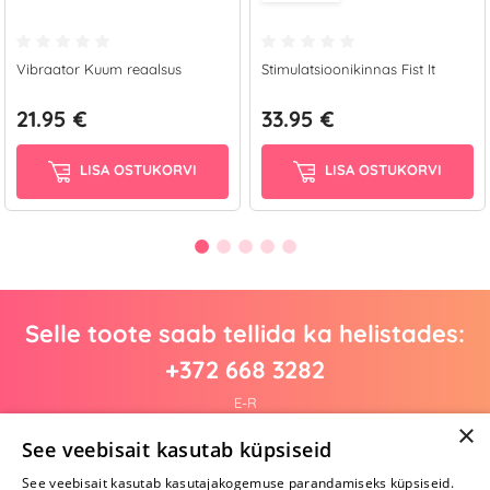
Vibraator Kuum reaalsus
Stimulatsioonikinnas Fist It
21.95 €
33.95 €
LISA OSTUKORVI
LISA OSTUKORVI
Selle toote saab tellida ka helistades:
+372 668 3282
E-R
×
See veebisait kasutab küpsiseid
See veebisait kasutab kasutajakogemuse parandamiseks küpsiseid.
Arvustusi veel pole