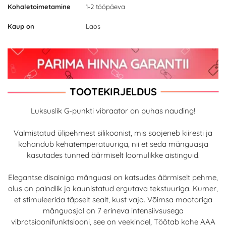
Kohaletoimetamine
1-2 tööpäeva
Kaup on
Laos
TOOTEKIRJELDUS
Luksuslik G-punkti vibraator on puhas nauding!
Valmistatud ülipehmest silikoonist, mis soojeneb kiiresti ja
kohandub kehatemperatuuriga, nii et seda mänguasja
kasutades tunned äärmiselt loomulikke aistinguid.
Elegantse disainiga mänguasi on katsudes äärmiselt pehme,
alus on paindlik ja kaunistatud ergutava tekstuuriga. Kumer,
et stimuleerida täpselt sealt, kust vaja. Võimsa mootoriga
mänguasjal on 7 erineva intensiivsusega
vibratsioonifunktsiooni, see on veekindel, Töötab kahe AAA