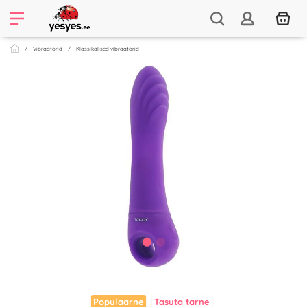
Vibraatorid
Klassikalised vibraatorid
Populaarne
Tasuta tarne