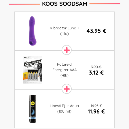
KOOS SOODSAM
Vibraator Luna II
43.95 €
(lilla)
Patareid
3.90 €
Energizer AAA
3.12 €
(4tk)
14.95 €
Libesti Pjur Aqua
11.96 €
(100 ml)