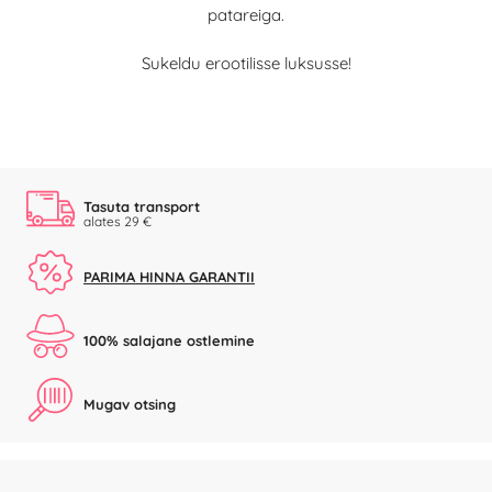
patareiga.
Sukeldu erootilisse luksusse!
Tasuta transport
alates 29 €
PARIMA HINNA GARANTII
100% salajane ostlemine
Mugav otsing