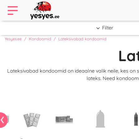
Filter
Yesyes.ee
Kondoomid
Lateksivabad kondoomid
La
Lateksivabad kondoomid on ideaalne valik neile, kes on s
lateks. Need kondoomid