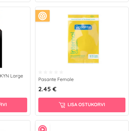
SKYN Large
Pasante Female
2.45 €
RVI
LISA OSTUKORVI