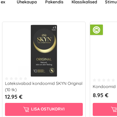
rex
Ühekaupa
pakendis
Klassikalised
Stim
Lateksivabad kondoomid SKYN Original
Kondoomid S
(10 tk)
8.95 €
12.95 €
LISA OSTUKORVI