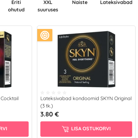
Eriti
XXL
Naiste
Lateksivabad
ohutud
suuruses
Cocktail
Lateksivabad kondoomid SKYN Original
(3 tk.)
3.80 €
RVI
LISA OSTUKORVI