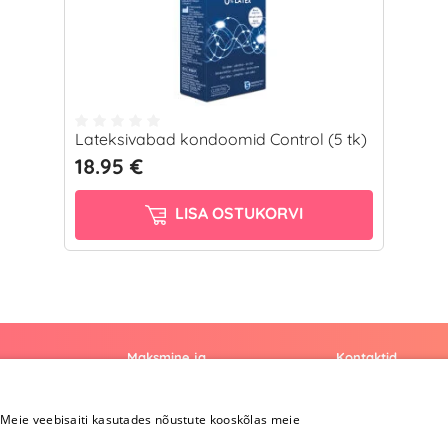
Lateksivabad kondoomid Control (5 tk)
18.95 €
LISA OSTUKORVI
Maksmine ja
Kontaktid
kohaletoimetamine
+372 
Meie veebisaiti kasutades nõustute kooskõlas meie
Maksmine ja
kohaletoimetamine