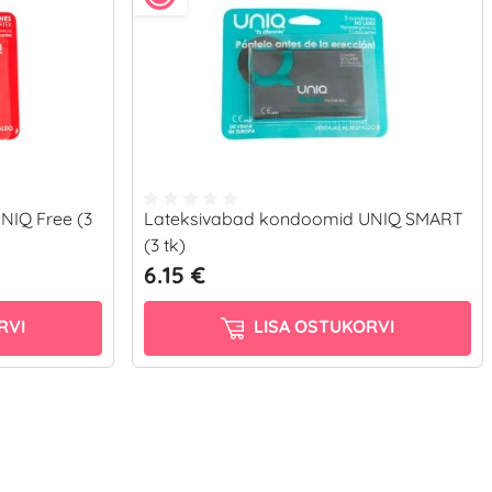
NIQ Free (3
Lateksivabad kondoomid UNIQ SMART
(3 tk)
6.15 €
RVI
LISA OSTUKORVI