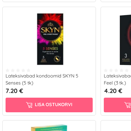
Lateksivabad kondoomid SKYN 5
Lateksivaba
Senses (5 tk)
Feel (3 tk.)
7.20 €
4.20 €
LISA OSTUKORVI