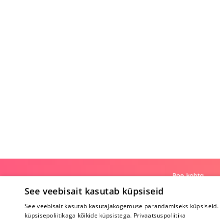
Poe kohta
See veebisait kasutab küpsiseid
Meist
See veebisait kasutab kasutajakogemuse parandamiseks küpsiseid. 
Koostöö
küpsisepoliitikaga kõikide küpsistega.
Privaatsuspoliitika
Tagasiside