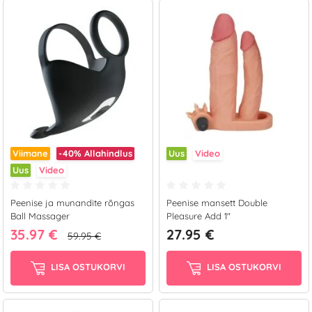
Viimane
-40%
Allahindlus
Uus
Video
Uus
Video
Peenise ja munandite rõngas
Peenise mansett Double
Ball Massager
Pleasure Add 1"
35.97 €
27.95 €
59.95 €
LISA OSTUKORVI
LISA OSTUKORVI