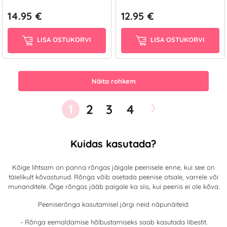
14.95 €
12.95 €
LISA OSTUKORVI
LISA OSTUKORVI
Näita rohkem
›
1
2
3
4
Kuidas kasutada?
Kõige lihtsam on panna rõngas jäigale peenisele enne, kui see on
täielikult kõvastunud. Rõnga võib asetada peenise otsale, varrele või
munanditele. Õige rõngas jääb paigale ka siis, kui peenis ei ole kõva.
Peeniserõnga kasutamisel järgi neid näpunäiteid:
- Rõnga eemaldamise hõlbustamiseks saab kasutada libestit.