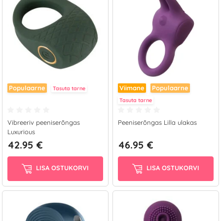
nautimiseks vali endale sobivaim suurus ja mudel. Sellest
kategooriast leiate suure valiku tunnustatud tootjate tooteid nagu
LELO, We-Vibe, Svakom, CalExotics, Pipedream jpt. Ära karda
eksperimenteerida – see viib intiimelu täiesti uuele tasemele!
Populaarne
Viimane
Populaarne
Tasuta tarne
Tasuta tarne
Vibreeriv peeniserõngas
Peeniserõngas Lilla ulakas
Luxurious
42.95 €
46.95 €
LISA OSTUKORVI
LISA OSTUKORVI