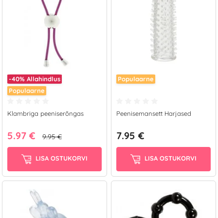
-40%
Allahindlus
Populaarne
Populaarne
Klambriga peeniserõngas
Peenisemansett Harjased
5.97 €
7.95 €
9.95 €
LISA OSTUKORVI
LISA OSTUKORVI