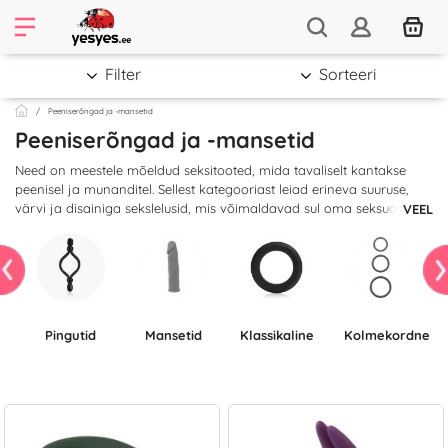
Filter
Sorteeri
Peeniserõngad ja -mansetid
Peeniserõngad ja -mansetid
Need on meestele mõeldud seksitooted, mida tavaliselt kantakse
peenisel ja munanditel. Sellest kategooriast leiad erineva suuruse,
värvi ja disainiga sekslelusid, mis võimaldavad sul oma seksuaalelu
VEEL
mitmekesistada. Valmistatud tugevatest, kuid äärmiselt elastsetest
materjalidest, mis kohanduvad peenise suurusega. Peeniserõngad ja
-mansetid takistavad verevoolu, mis muudab erektsiooni
tugevamaks ja vahekord kestab kauem. Ergutavate mustrite või
ogadega kaunistatud mänguasjad pakuvad partnerile lisaerutust.
Peeniserõngad ja -mansetid on tavaliselt esimesed sekslelud, mille
Pingutid
Mansetid
Klassikaline
Kolmekordne
paarid valivad.
Siit leiad klassikalised rõngad, komplektid, pingutid, vibreerivad,
kahekordse penetratsiooni mänguasjad. Mõnel on võimsad
vibratsiooni- ja pulseerimisfunktsioonid, mida saad juhtida nupu,
kaugjuhtimispuldi või nutirakendusega. Põnevate aistingute