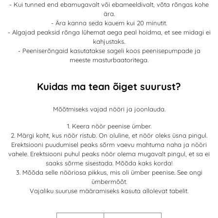
- Kui tunned end ebamugavalt või ebameeldivalt, võta rõngas kohe
ära.
- Ära kanna seda kauem kui 20 minutit.
- Algajad peaksid rõnga lühemat aega peal hoidma, et see midagi ei
kahjustaks.
- Peeniserõngaid kasutatakse sageli koos peenisepumpade ja
meeste masturbaatoritega.
Kuidas ma tean õiget suurust?
Mõõtmiseks vajad nööri ja joonlauda.
1. Keera nöör peenise ümber.
2. Märgi koht, kus nöör ristub. On oluline, et nöör oleks üsna pingul.
Erektsiooni puudumisel peaks sõrm vaevu mahtuma naha ja nööri
vahele. Erektsiooni puhul peaks nöör olema mugavalt pingul, et sa ei
saaks sõrme sisestada. Mõõda kaks korda!
3. Mõõda selle nööriosa pikkus, mis oli ümber peenise. See ongi
ümbermõõt.
Vajaliku suuruse määramiseks kasuta allolevat tabelit.