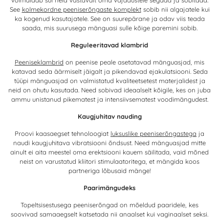
võimaldab sul neid vastavalt oma vajadustele segada ja sobitada.
See
kolmekordne peeniserõngaste komplekt
sobib nii algajatele kui
ka kogenud kasutajatele. See on suurepärane ja odav viis teada
saada, mis suurusega mänguasi sulle kõige paremini sobib.
Reguleeritavad klambrid
Peeniseklambrid
on peenise peale asetatavad mänguasjad, mis
katavad seda äärmiselt jäigalt ja pikendavad ejakulatsiooni. Seda
tüüpi mänguasjad on valmistatud kvaliteetsetest materjalidest ja
neid on ohutu kasutada. Need sobivad ideaalselt kõigile, kes on juba
ammu unistanud pikematest ja intensiivsematest voodimängudest.
Kaugjuhitav nauding
Proovi kaasaegset tehnoloogiat
luksuslike peeniserõngastega
ja
naudi kaugjuhitava vibratsiooni õndsust. Need mänguasjad mitte
ainult ei aita meestel oma erektsiooni kauem säilitada, vaid mõned
neist on varustatud kliitori stimulaatoritega, et mängida koos
partneriga lõbusaid mänge!
Paarimängudeks
Topeltsisestusega peeniserõngad on mõeldud paaridele, kes
soovivad samaaegselt katsetada nii anaalset kui vaginaalset seksi.