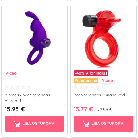
Video
-40%
Allahindlus
Populaarne
Video
Vibreeriv peeniserõngas
Peeniserõngas Punane keel
Vibrant 1
15.95 €
13.77 €
22.95 €
LISA OSTUKORVI
LISA OSTUKORVI