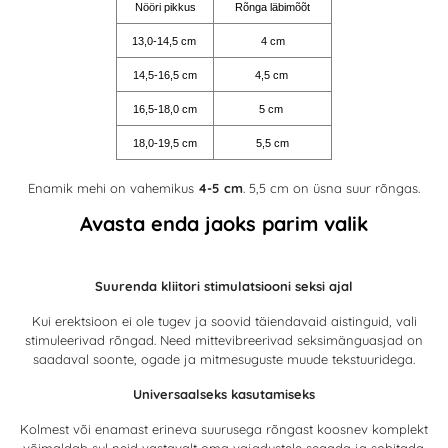
Nööri pikkus
Rõnga läbimõõt
13,0-14,5 cm
4 cm
14,5-16,5 cm
4,5 cm
16,5-18,0 cm
5 cm
18,0-19,5 cm
5,5 cm
Enamik mehi on vahemikus
4-5 cm
. 5,5 cm on üsna suur rõngas.
Avasta enda jaoks parim valik
Suurenda kliitori stimulatsiooni seksi ajal
Kui erektsioon ei ole tugev ja soovid täiendavaid aistinguid, vali
stimuleerivad rõngad. Need mittevibreerivad seksimänguasjad on
saadaval soonte, ogade ja mitmesuguste muude tekstuuridega.
Universaalseks kasutamiseks
Kolmest või enamast erineva suurusega rõngast koosnev komplekt