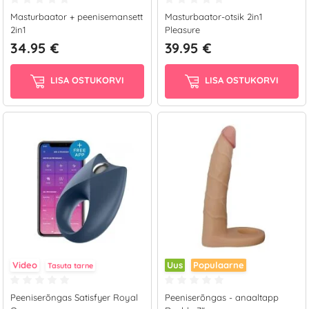
Masturbaator + peenisemansett
Masturbaator-otsik 2in1
2in1
Pleasure
34.95 €
39.95 €
LISA OSTUKORVI
LISA OSTUKORVI
Video
Uus
Populaarne
Tasuta tarne
Peeniserõngas Satisfyer Royal
Peeniserõngas - anaaltapp