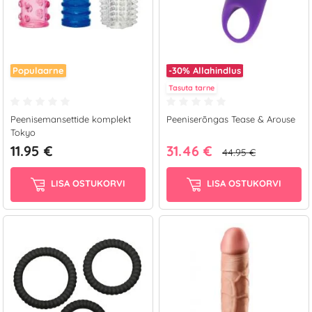
Populaarne
-30%
Allahindlus
Tasuta tarne
Peenisemansettide komplekt
Peeniserõngas Tease & Arouse
Tokyo
11.95 €
31.46 €
44.95 €
LISA OSTUKORVI
LISA OSTUKORVI