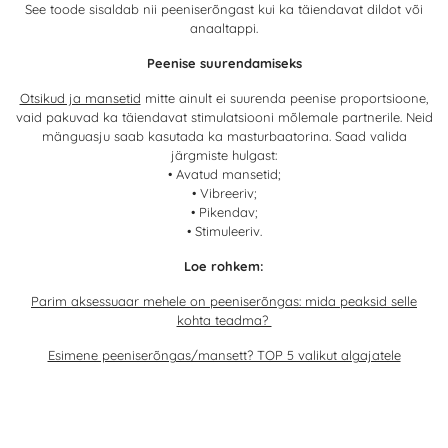
See toode sisaldab nii peeniserõngast kui ka täiendavat dildot või
anaaltappi.
Peenise suurendamiseks
Otsikud ja mansetid
mitte ainult ei suurenda peenise proportsioone,
vaid pakuvad ka täiendavat stimulatsiooni mõlemale partnerile. Neid
mänguasju saab kasutada ka masturbaatorina. Saad valida
järgmiste hulgast:
• Avatud mansetid;
• Vibreeriv;
• Pikendav;
• Stimuleeriv.
Loe rohkem:
Parim aksessuaar mehele on peeniserõngas: mida peaksid selle
kohta teadma?
Esimene peeniserõngas/mansett? TOP 5 valikut algajatele