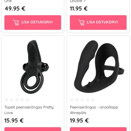
One
Double 7"
49.95 €
11.95 €
LISA OSTUKORVI
LISA OSTUKORVI
Topelt peeniserõngas Pretty
Peeniserõngas - anaaltapp
Love
Ahnepäts
15.95 €
19.95 €