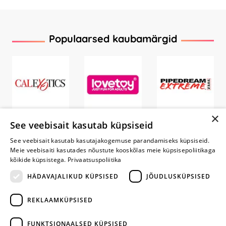
Populaarsed kaubamärgid
×
See veebisait kasutab küpsiseid
See veebisait kasutab kasutajakogemuse parandamiseks küpsiseid.
Meie veebisaiti kasutades nõustute kooskõlas meie küpsisepoliitikaga
kõikide küpsistega.
Privaatsuspoliitika
HÄDAVAJALIKUD KÜPSISED
JÕUDLUSKÜPSISED
REKLAAMKÜPSISED
ARA JÄTA
MÄNGIMIST
FUNKTSIONAALSED KÜPSISED